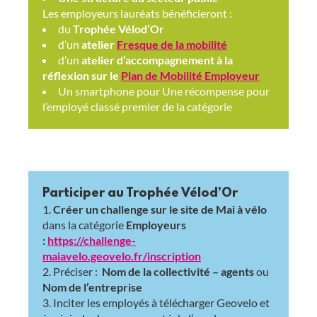
Les employeurs lauréats bénéficieront :
du
Trophée Vélod’Or
d’un
atelier
Fresque de la mobilité
d’un
atelier d’accompagnement à la
réflexion sur le
Plan de Mobilité Employeur
Un smartphone pour Une récompense pour
l’employé classé premier de la catégorie
Participer au Trophée Vélod’Or
Créer un challenge sur le site de Mai à vélo
dans la catégorie
Employeurs
:
https://challenge-
maiavelo.geovelo.fr/inscription
Préciser :
Nom de la collectivité – agents
ou
Nom de l’entreprise
Inciter les employés à télécharger Geovelo et